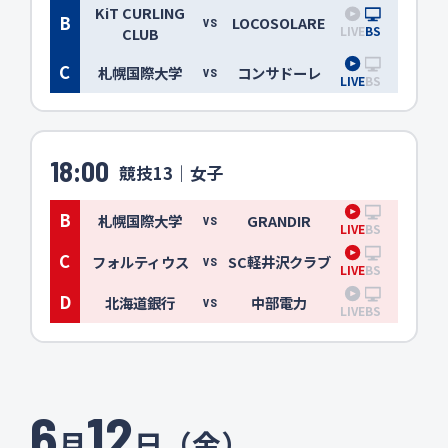
KiT CURLING
B
LOCOSOLARE
VS
LIVE
BS
CLUB
C
札幌国際大学
コンサドーレ
VS
LIVE
BS
18:00
競技13｜女子
B
札幌国際大学
GRANDIR
VS
LIVE
BS
C
フォルティウス
SC軽井沢クラブ
VS
LIVE
BS
D
北海道銀行
中部電力
VS
LIVE
BS
6
12
月
日（金）