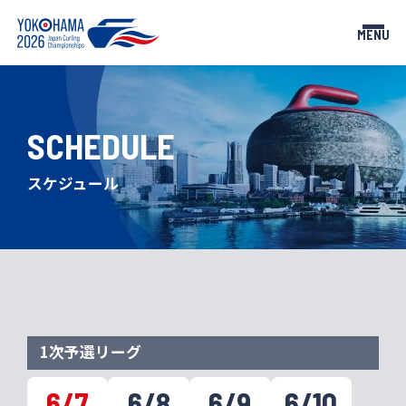
MENU
SCHEDULE
TOP
NEWS
トップページ
お知らせ
スケジュール
TEAMS
SCHEDULE
出場チーム
スケジュール
RESULTS
GUIDE
試合結果
観戦ガイド
TICKETS
PARTNERS
1次予選リーグ
チケット
大会パートナー
6/7
6/8
6/9
6/10