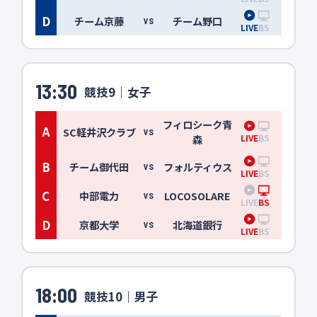
D
チーム京藤
チーム野口
VS
LIVE
BS
13:30
競技9｜女子
フィロシーク青
A
SC軽井沢クラブ
VS
LIVE
BS
森
B
チーム御代田
フォルティウス
VS
LIVE
BS
C
中部電力
LOCOSOLARE
VS
LIVE
BS
D
京都大学
北海道銀行
VS
LIVE
BS
18:00
競技10｜男子