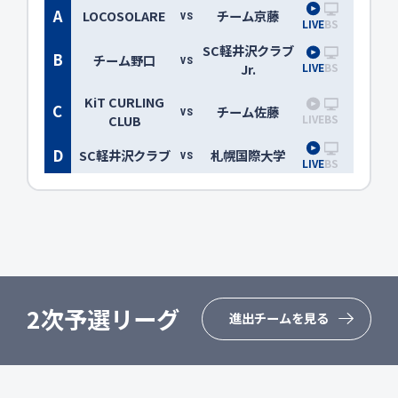
A
LOCOSOLARE
チーム京藤
VS
LIVE
BS
SC軽井沢クラブ
B
チーム野口
VS
LIVE
BS
Jr.
KiT CURLING
C
チーム佐藤
VS
LIVE
BS
CLUB
D
SC軽井沢クラブ
札幌国際大学
VS
LIVE
BS
2次予選リーグ
進出チームを見る