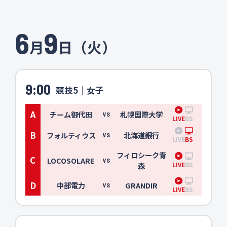
6
9
月
日（火）
9:00
競技5｜女子
A
チーム御代田
札幌国際大学
VS
LIVE
BS
B
フォルティウス
北海道銀行
VS
LIVE
BS
フィロシーク青
C
LOCOSOLARE
VS
LIVE
BS
森
D
中部電力
GRANDIR
VS
LIVE
BS