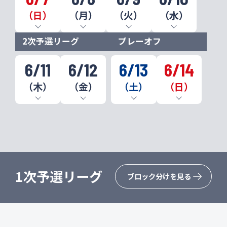
大会要項
大会役員・委員
（日）
（月）
（火）
（水）
過去大会
お問い合わせ
2次予選リーグ
プレーオフ
プライバシーポリシー
6/11
6/12
6/13
6/14
（木）
（金）
（土）
（日）
1次予選リーグ
ブロック分けを見る