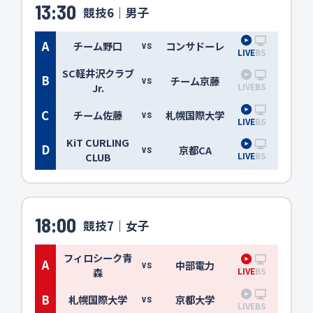
13:30
競技6｜男子
A
チーム野口
コンサドーレ
VS
LIVE
BS
SC軽井沢クラブ
B
チーム京藤
VS
LIVE
BS
Jr.
C
チーム佐藤
札幌国際大学
VS
LIVE
BS
KiT CURLING
D
京都CA
VS
LIVE
BS
CLUB
18:00
競技7｜女子
フィロシーク青
A
中部電力
VS
LIVE
BS
森
B
札幌国際大学
京都大学
VS
LIVE
BS