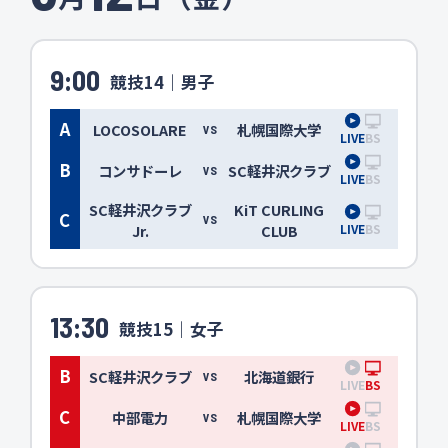
9:00
競技14｜男子
A
LOCOSOLARE
札幌国際大学
VS
LIVE
BS
B
コンサドーレ
SC軽井沢クラブ
VS
LIVE
BS
SC軽井沢クラブ
KiT CURLING
C
VS
LIVE
BS
Jr.
CLUB
13:30
競技15｜女子
B
SC軽井沢クラブ
北海道銀行
VS
LIVE
BS
C
中部電力
札幌国際大学
VS
LIVE
BS