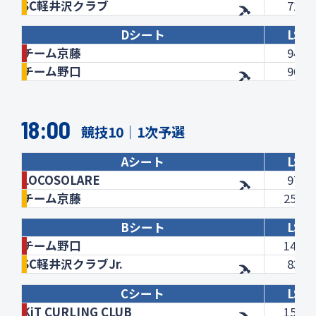
SC軽井沢クラブ
71.0
Dシート
LSD
チーム京藤
94.6
チーム野口
90.7
18:00
競技10｜1次予選
Aシート
LSD
LOCOSOLARE
97.5
チーム京藤
251.2
Bシート
LSD
チーム野口
141.8
SC軽井沢クラブJr.
83.6
Cシート
LSD
KiT CURLING CLUB
154.7