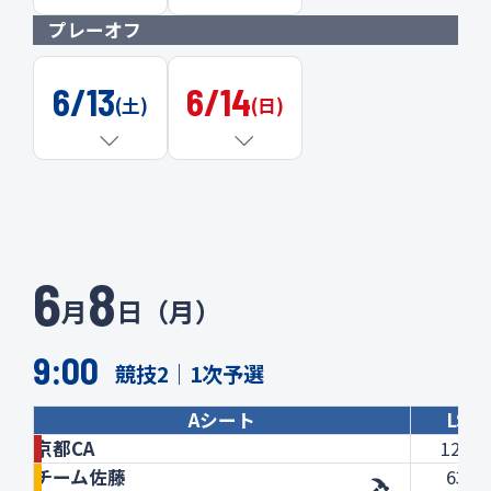
プレーオフ
6/13
6/14
(土)
(日)
6
8
月
日（月）
9:00
競技2｜1次予選
Aシート
LSD
京都CA
129.0
チーム佐藤
63.4