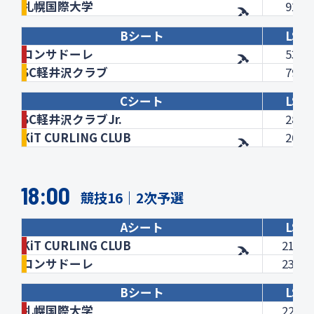
札幌国際大学
92.0
Bシート
LSD
コンサドーレ
53.0
SC軽井沢クラブ
79.8
Cシート
LSD
SC軽井沢クラブJr.
28.4
KiT CURLING CLUB
20.8
18:00
競技16｜2次予選
Aシート
LSD
KiT CURLING CLUB
210.9
コンサドーレ
233.5
Bシート
LSD
札幌国際大学
226.6