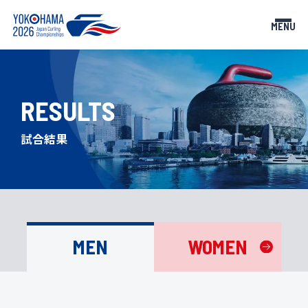
MENU
RESULTS
TOP
NEWS
トップページ
お知らせ
試合結果
TEAMS
SCHEDULE
出場チーム
スケジュール
RESULTS
GUIDE
試合結果
観戦ガイド
TICKETS
PARTNERS
MEN
WOMEN
チケット
大会パートナー