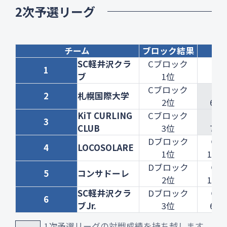
2次予選リーグ
チーム
ブロック結果
1
SC軽井沢クラ
Cブロック
1
ー
ブ
1位
Cブロック
X
2
札幌国際大学
2位
6-9
KiT CURLING
Cブロック
X
3
CLUB
3位
7-8
Dブロック
◯
4
LOCOSOLARE
1位
10-7
Dブロック
◯
5
コンサドーレ
2位
10-6
SC軽井沢クラ
Dブロック
◯
6
ブJr.
3位
6-4
1次予選リーグの対戦成績を持ち越します。