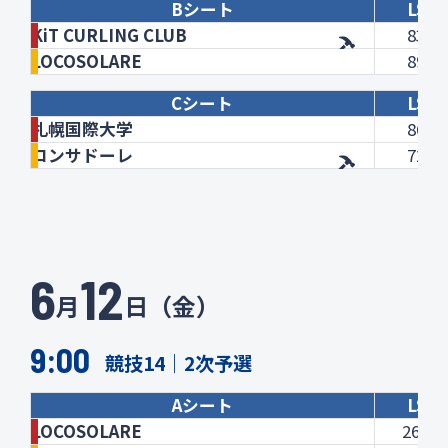
Bシート
LSD
KiT CURLING CLUB
83.7
LOCOSOLARE
89.6
Cシート
LSD
札幌国際大学
86.3
コンサドーレ
72.1
6
12
月
日（金）
9:00
競技14｜2次予選
Aシート
LSD
LOCOSOLARE
263.6