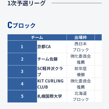
1次予選リーグ
大会要項
大会役員・委員
過去大会
お問い合わせ
C
プライバシーポリシー
ブロック
チーム
出場枠
1
西日本
1
京都CA
ー
ブロック
強化委員会
◯
2
チーム佐藤
推薦
8-5
SC軽井沢クラ
前年度
◯
3
ブ
優勝
9-7
KiT CURLING
強化委員会
◯
4
CLUB
推薦
11-
北海道
◯
5
札幌国際大学
ブロック
9-7