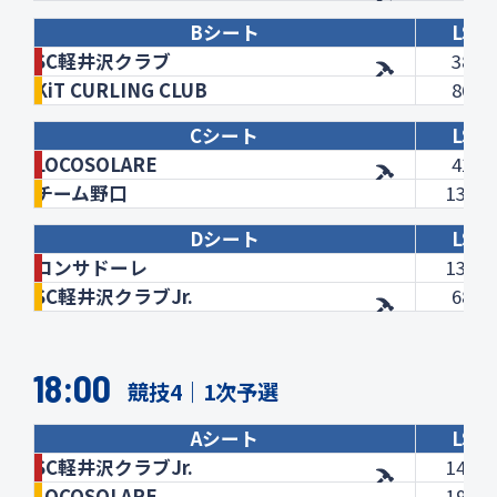
Bシート
LSD
SC軽井沢クラブ
38.6
KiT CURLING CLUB
86.5
Cシート
LSD
LOCOSOLARE
41.0
チーム野口
131.6
Dシート
LSD
コンサドーレ
132.6
SC軽井沢クラブJr.
68.9
18:00
競技4｜1次予選
Aシート
LSD
SC軽井沢クラブJr.
141.9
LOCOSOLARE
196.0