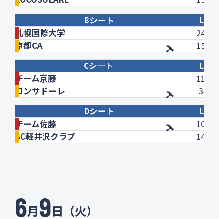
Bシート
LSD
札幌国際大学
246.2
京都CA
152.6
Cシート
LSD
チーム京藤
114.7
コンサドーレ
34.2
Dシート
LSD
チーム佐藤
102.4
SC軽井沢クラブ
143.8
6
9
月
日（火）