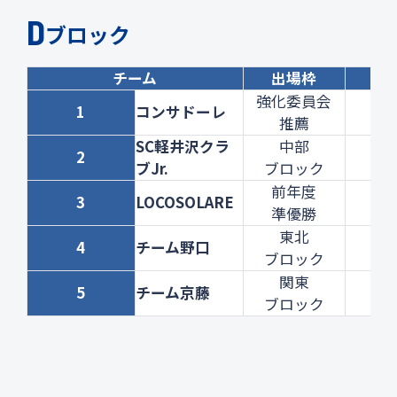
D
ブロック
チーム
出場枠
1
強化委員会
1
コンサドーレ
ー
推薦
SC軽井沢クラ
中部
X
2
ブJr.
ブロック
4-5
前年度
◯
3
LOCOSOLARE
準優勝
7-6
東北
X
4
チーム野口
ブロック
5-7
関東
X
5
チーム京藤
ブロック
1-1