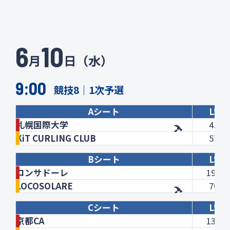
6
10
月
日（水）
9:00
競技8｜1次予選
Aシート
LSD
札幌国際大学
45.6
KiT CURLING CLUB
57.6
Bシート
LSD
コンサドーレ
198.2
LOCOSOLARE
70.9
Cシート
LSD
京都CA
134.6