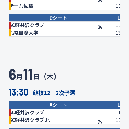
チーム佐藤
184.2
Dシート
LSD
SC軽井沢クラブ
124.7
札幌国際大学
133.3
6
11
月
日（木）
13:30
競技12｜2次予選
Aシート
LSD
SC軽井沢クラブ
117.4
SC軽井沢クラブJr.
106.2