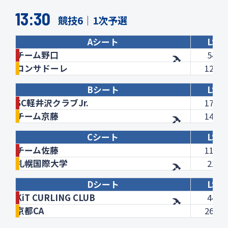
13:30
競技6｜1次予選
Aシート
LSD
チーム野口
54.1
コンサドーレ
123.5
Bシート
LSD
SC軽井沢クラブJr.
171.5
チーム京藤
144.6
Cシート
LSD
チーム佐藤
111.4
札幌国際大学
21.5
Dシート
LSD
KiT CURLING CLUB
44.2
京都CA
261.1