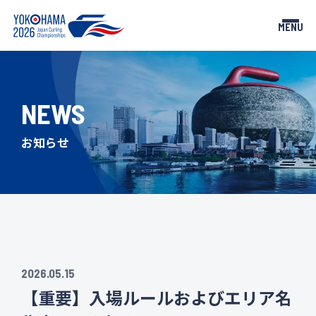
MENU
NEWS
TOP
NEWS
トップページ
お知らせ
お知らせ
TEAMS
SCHEDULE
出場チーム
スケジュール
RESULTS
GUIDE
試合結果
観戦ガイド
TICKETS
PARTNERS
2026.05.15
チケット
大会パートナー
【重要】入場ルールおよびエリア名