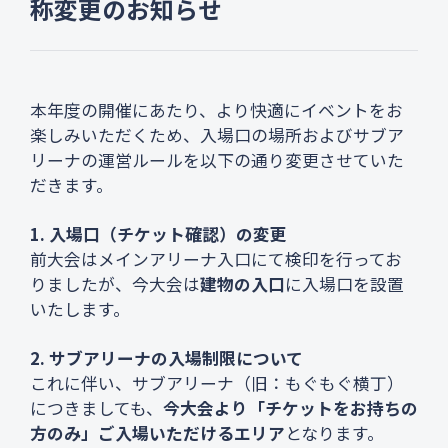
称変更のお知らせ
大会要項
大会役員・委員
過去大会
お問い合わせ
プライバシーポリシー
本年度の開催にあたり、より快適にイベントをお
楽しみいただくため、入場口の場所およびサブア
リーナの運営ルールを以下の通り変更させていた
だきます。
1. 入場口（チケット確認）の変更
前大会はメインアリーナ入口にて検印を行ってお
りましたが、今大会は
建物の入口
に入場口を設置
いたします。
2. サブアリーナの入場制限について
これに伴い、サブアリーナ（旧：もぐもぐ横丁）
につきましても、
今大会より「チケットをお持ちの
方のみ」ご入場いただけるエリア
となります。