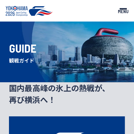
MENU
GUIDE
TOP
NEWS
トップページ
お知らせ
観戦ガイド
TEAMS
SCHEDULE
出場チーム
スケジュール
国内最高峰の氷上の熱戦が、
RESULTS
GUIDE
再び横浜へ！
試合結果
観戦ガイド
TICKETS
PARTNERS
チケット
大会パートナー